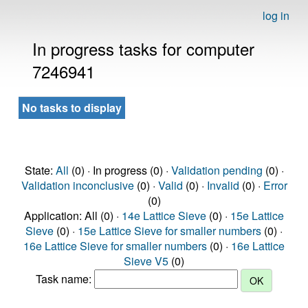
log in
In progress tasks for computer
7246941
No tasks to display
State:
All
(0) · In progress (0) ·
Validation pending
(0) ·
Validation inconclusive
(0) ·
Valid
(0) ·
Invalid
(0) ·
Error
(0)
Application: All (0) ·
14e Lattice Sieve
(0) ·
15e Lattice
Sieve
(0) ·
15e Lattice Sieve for smaller numbers
(0) ·
16e Lattice Sieve for smaller numbers
(0) ·
16e Lattice
Sieve V5
(0)
Task name: