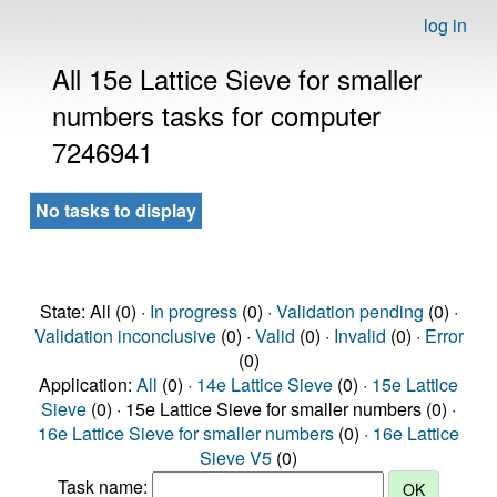
log in
All 15e Lattice Sieve for smaller
numbers tasks for computer
7246941
No tasks to display
State: All (0) ·
In progress
(0) ·
Validation pending
(0) ·
Validation inconclusive
(0) ·
Valid
(0) ·
Invalid
(0) ·
Error
(0)
Application:
All
(0) ·
14e Lattice Sieve
(0) ·
15e Lattice
Sieve
(0) · 15e Lattice Sieve for smaller numbers (0) ·
16e Lattice Sieve for smaller numbers
(0) ·
16e Lattice
Sieve V5
(0)
Task name: