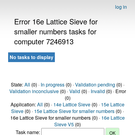
log in
Error 16e Lattice Sieve for
smaller numbers tasks for
computer 7246913
No tasks to display
State:
All
(0) ·
In progress
(0) ·
Validation pending
(0) ·
Validation inconclusive
(0) ·
Valid
(0) ·
Invalid
(0) · Error
(0)
Application:
All
(0) ·
14e Lattice Sieve
(0) ·
15e Lattice
Sieve
(0) ·
15e Lattice Sieve for smaller numbers
(0) ·
16e Lattice Sieve for smaller numbers (0) ·
16e Lattice
Sieve V5
(0)
Task name: