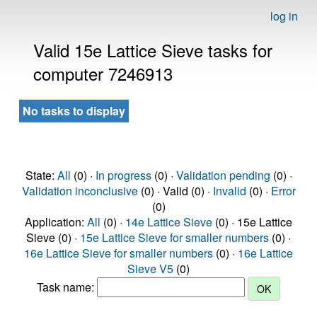
log in
Valid 15e Lattice Sieve tasks for
computer 7246913
No tasks to display
State:
All
(0) ·
In progress
(0) ·
Validation pending
(0) ·
Validation inconclusive
(0) · Valid (0) ·
Invalid
(0) ·
Error
(0)
Application:
All
(0) ·
14e Lattice Sieve
(0) · 15e Lattice
Sieve (0) ·
15e Lattice Sieve for smaller numbers
(0) ·
16e Lattice Sieve for smaller numbers
(0) ·
16e Lattice
Sieve V5
(0)
Task name: