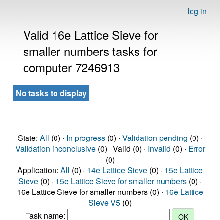
log in
Valid 16e Lattice Sieve for
smaller numbers tasks for
computer 7246913
No tasks to display
State:
All
(0) ·
In progress
(0) ·
Validation pending
(0) ·
Validation inconclusive
(0) · Valid (0) ·
Invalid
(0) ·
Error
(0)
Application:
All
(0) ·
14e Lattice Sieve
(0) ·
15e Lattice
Sieve
(0) ·
15e Lattice Sieve for smaller numbers
(0) ·
16e Lattice Sieve for smaller numbers (0) ·
16e Lattice
Sieve V5
(0)
Task name: