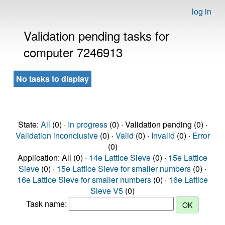
log in
Validation pending tasks for
computer 7246913
No tasks to display
State:
All
(0) ·
In progress
(0) · Validation pending (0) ·
Validation inconclusive
(0) ·
Valid
(0) ·
Invalid
(0) ·
Error
(0)
Application: All (0) ·
14e Lattice Sieve
(0) ·
15e Lattice
Sieve
(0) ·
15e Lattice Sieve for smaller numbers
(0) ·
16e Lattice Sieve for smaller numbers
(0) ·
16e Lattice
Sieve V5
(0)
Task name: