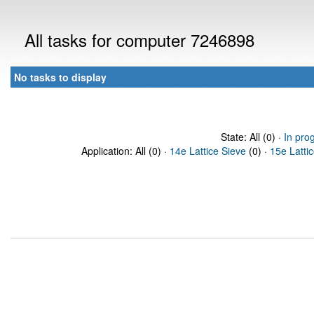
All tasks for computer 7246898
No tasks to display
State: All (0) ·
In pro
Application: All (0) ·
14e Lattice Sieve
(0) ·
15e Latti