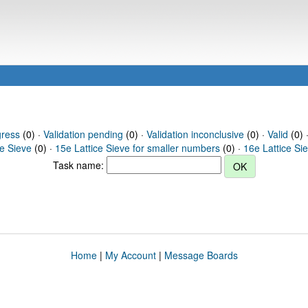
gress
(0) ·
Validation pending
(0) ·
Validation inconclusive
(0) ·
Valid
(0) 
ce Sieve
(0) ·
15e Lattice Sieve for smaller numbers
(0) ·
16e Lattice Si
Task name:
Home
|
My Account
|
Message Boards