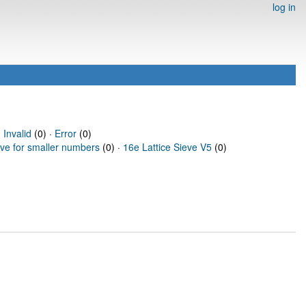
log in
·
Invalid
(0) ·
Error
(0)
eve for smaller numbers
(0) ·
16e Lattice Sieve V5
(0)