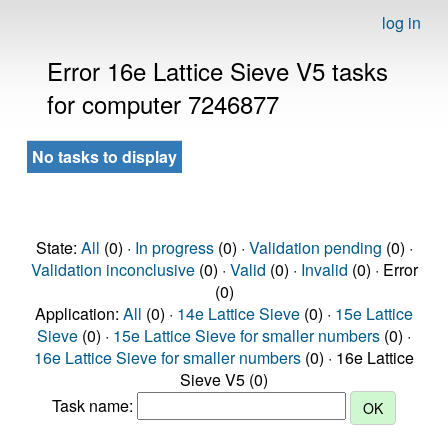
log in
Error 16e Lattice Sieve V5 tasks
for computer 7246877
No tasks to display
State:
All
(0) ·
In progress
(0) ·
Validation pending
(0) ·
Validation inconclusive
(0) ·
Valid
(0) ·
Invalid
(0) · Error
(0)
Application:
All
(0) ·
14e Lattice Sieve
(0) ·
15e Lattice
Sieve
(0) ·
15e Lattice Sieve for smaller numbers
(0) ·
16e Lattice Sieve for smaller numbers
(0) · 16e Lattice
Sieve V5 (0)
Task name: