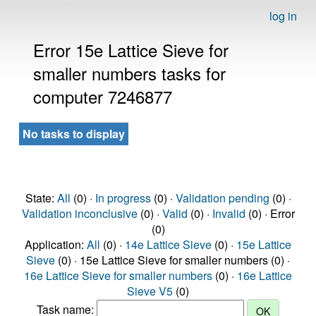
log in
Error 15e Lattice Sieve for
smaller numbers tasks for
computer 7246877
No tasks to display
State:
All
(0) ·
In progress
(0) ·
Validation pending
(0) ·
Validation inconclusive
(0) ·
Valid
(0) ·
Invalid
(0) · Error
(0)
Application:
All
(0) ·
14e Lattice Sieve
(0) ·
15e Lattice
Sieve
(0) · 15e Lattice Sieve for smaller numbers (0) ·
16e Lattice Sieve for smaller numbers
(0) ·
16e Lattice
Sieve V5
(0)
Task name: