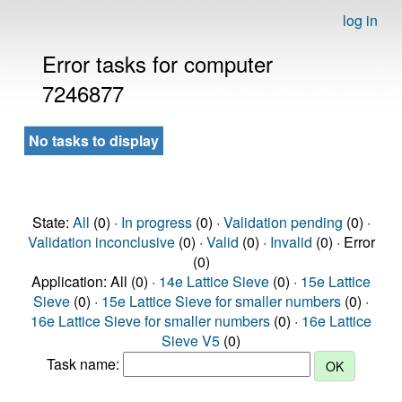
log in
Error tasks for computer
7246877
No tasks to display
State:
All
(0) ·
In progress
(0) ·
Validation pending
(0) ·
Validation inconclusive
(0) ·
Valid
(0) ·
Invalid
(0) · Error
(0)
Application: All (0) ·
14e Lattice Sieve
(0) ·
15e Lattice
Sieve
(0) ·
15e Lattice Sieve for smaller numbers
(0) ·
16e Lattice Sieve for smaller numbers
(0) ·
16e Lattice
Sieve V5
(0)
Task name: