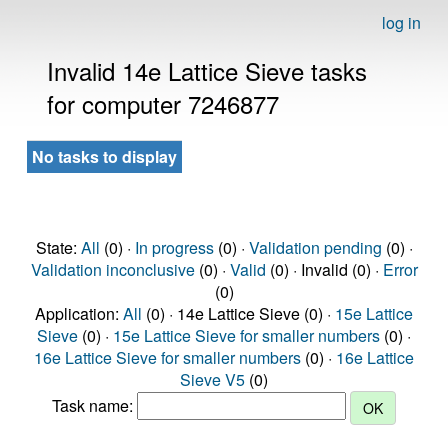
log in
Invalid 14e Lattice Sieve tasks
for computer 7246877
No tasks to display
State:
All
(0) ·
In progress
(0) ·
Validation pending
(0) ·
Validation inconclusive
(0) ·
Valid
(0) · Invalid (0) ·
Error
(0)
Application:
All
(0) · 14e Lattice Sieve (0) ·
15e Lattice
Sieve
(0) ·
15e Lattice Sieve for smaller numbers
(0) ·
16e Lattice Sieve for smaller numbers
(0) ·
16e Lattice
Sieve V5
(0)
Task name: