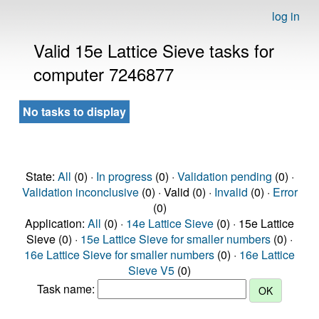
log in
Valid 15e Lattice Sieve tasks for
computer 7246877
No tasks to display
State:
All
(0) ·
In progress
(0) ·
Validation pending
(0) ·
Validation inconclusive
(0) · Valid (0) ·
Invalid
(0) ·
Error
(0)
Application:
All
(0) ·
14e Lattice Sieve
(0) · 15e Lattice
Sieve (0) ·
15e Lattice Sieve for smaller numbers
(0) ·
16e Lattice Sieve for smaller numbers
(0) ·
16e Lattice
Sieve V5
(0)
Task name: