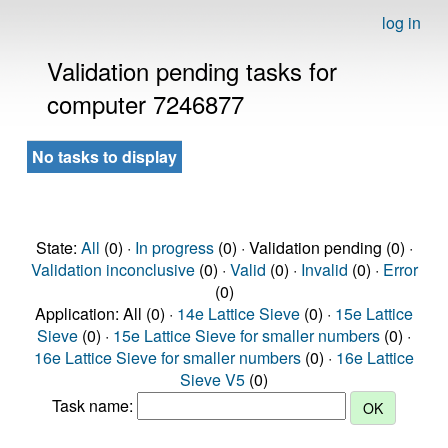
log in
Validation pending tasks for
computer 7246877
No tasks to display
State:
All
(0) ·
In progress
(0) · Validation pending (0) ·
Validation inconclusive
(0) ·
Valid
(0) ·
Invalid
(0) ·
Error
(0)
Application: All (0) ·
14e Lattice Sieve
(0) ·
15e Lattice
Sieve
(0) ·
15e Lattice Sieve for smaller numbers
(0) ·
16e Lattice Sieve for smaller numbers
(0) ·
16e Lattice
Sieve V5
(0)
Task name: