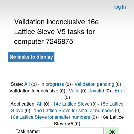
log in
Validation inconclusive 16e
Lattice Sieve V5 tasks for
computer 7246875
No tasks to display
State:
All
(0) ·
In progress
(0) ·
Validation pending
(0) ·
Validation inconclusive (0) ·
Valid
(0) ·
Invalid
(0) ·
Error
(0)
Application:
All
(0) ·
14e Lattice Sieve
(0) ·
15e Lattice
Sieve
(0) ·
15e Lattice Sieve for smaller numbers
(0) ·
16e Lattice Sieve for smaller numbers
(0) · 16e Lattice
Sieve V5 (0)
Task name: