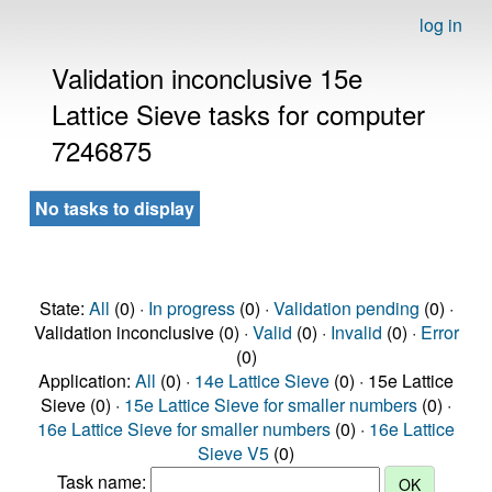
log in
Validation inconclusive 15e
Lattice Sieve tasks for computer
7246875
No tasks to display
State:
All
(0) ·
In progress
(0) ·
Validation pending
(0) ·
Validation inconclusive (0) ·
Valid
(0) ·
Invalid
(0) ·
Error
(0)
Application:
All
(0) ·
14e Lattice Sieve
(0) · 15e Lattice
Sieve (0) ·
15e Lattice Sieve for smaller numbers
(0) ·
16e Lattice Sieve for smaller numbers
(0) ·
16e Lattice
Sieve V5
(0)
Task name: