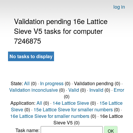
log in
Validation pending 16e Lattice
Sieve V5 tasks for computer
7246875
No tasks to display
State:
All
(0) ·
In progress
(0) · Validation pending (0) ·
Validation inconclusive
(0) ·
Valid
(0) ·
Invalid
(0) ·
Error
(0)
Application:
All
(0) ·
14e Lattice Sieve
(0) ·
15e Lattice
Sieve
(0) ·
15e Lattice Sieve for smaller numbers
(0) ·
16e Lattice Sieve for smaller numbers
(0) · 16e Lattice
Sieve V5 (0)
Task name: