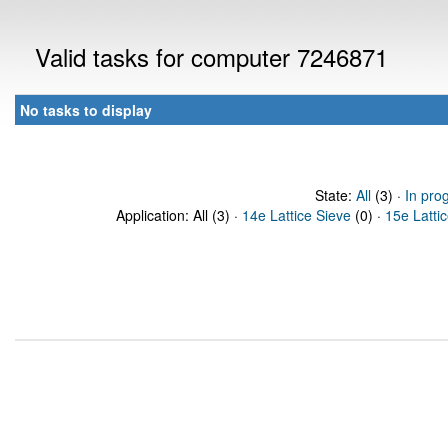
Valid tasks for computer 7246871
No tasks to display
State:
All
(3) ·
In pro
Application: All (3) ·
14e Lattice Sieve
(0) ·
15e Latti