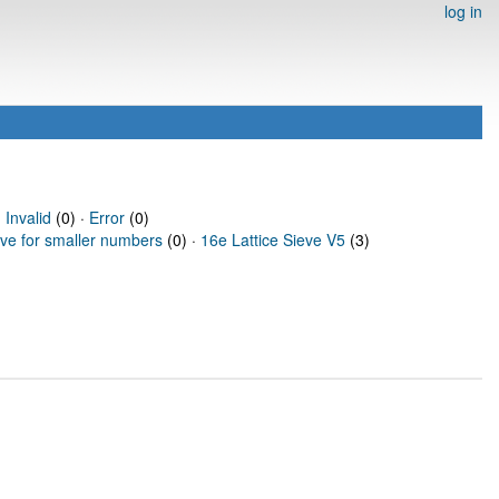
log in
·
Invalid
(0) ·
Error
(0)
eve for smaller numbers
(0) ·
16e Lattice Sieve V5
(3)