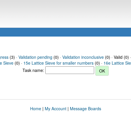
gress
(3) ·
Validation pending
(0) ·
Validation inconclusive
(0) · Valid (0) 
ce Sieve
(0) ·
15e Lattice Sieve for smaller numbers
(0) ·
16e Lattice Si
Task name:
Home
|
My Account
|
Message Boards