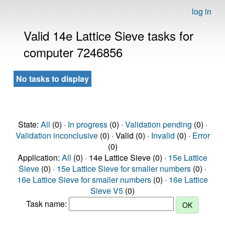
log in
Valid 14e Lattice Sieve tasks for
computer 7246856
No tasks to display
State:
All
(0) ·
In progress
(0) ·
Validation pending
(0) ·
Validation inconclusive
(0) · Valid (0) ·
Invalid
(0) ·
Error
(0)
Application:
All
(0) · 14e Lattice Sieve (0) ·
15e Lattice
Sieve
(0) ·
15e Lattice Sieve for smaller numbers
(0) ·
16e Lattice Sieve for smaller numbers
(0) ·
16e Lattice
Sieve V5
(0)
Task name: