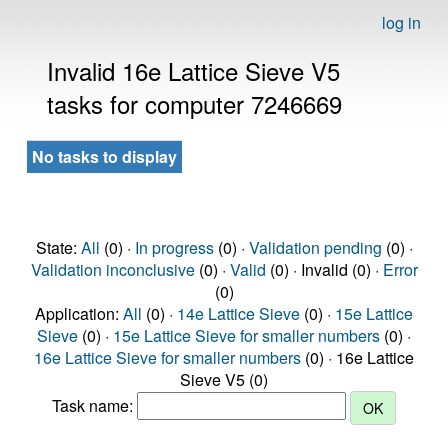
log in
Invalid 16e Lattice Sieve V5
tasks for computer 7246669
No tasks to display
State:
All
(0) ·
In progress
(0) ·
Validation pending
(0) ·
Validation inconclusive
(0) ·
Valid
(0) · Invalid (0) ·
Error
(0)
Application:
All
(0) ·
14e Lattice Sieve
(0) ·
15e Lattice
Sieve
(0) ·
15e Lattice Sieve for smaller numbers
(0) ·
16e Lattice Sieve for smaller numbers
(0) · 16e Lattice
Sieve V5 (0)
Task name: