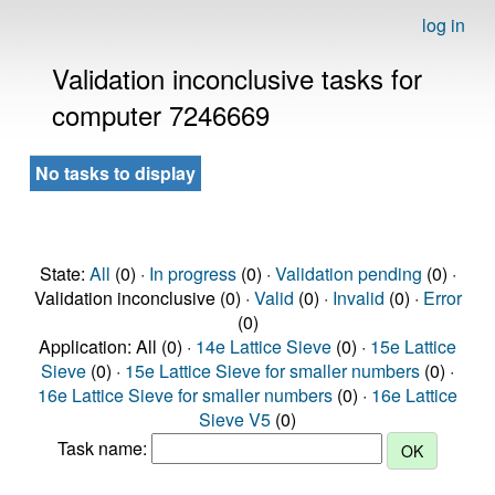
log in
Validation inconclusive tasks for
computer 7246669
No tasks to display
State:
All
(0) ·
In progress
(0) ·
Validation pending
(0) ·
Validation inconclusive (0) ·
Valid
(0) ·
Invalid
(0) ·
Error
(0)
Application: All (0) ·
14e Lattice Sieve
(0) ·
15e Lattice
Sieve
(0) ·
15e Lattice Sieve for smaller numbers
(0) ·
16e Lattice Sieve for smaller numbers
(0) ·
16e Lattice
Sieve V5
(0)
Task name: