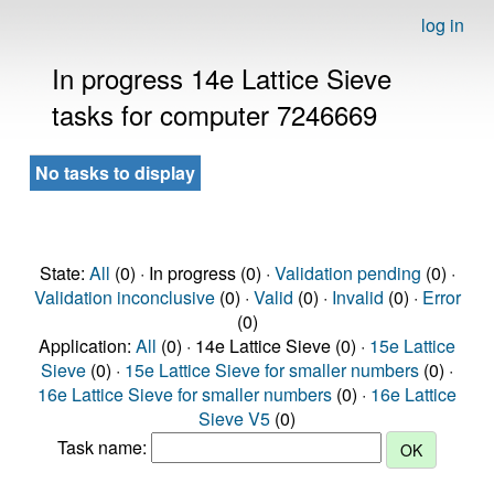
log in
In progress 14e Lattice Sieve
tasks for computer 7246669
No tasks to display
State:
All
(0) · In progress (0) ·
Validation pending
(0) ·
Validation inconclusive
(0) ·
Valid
(0) ·
Invalid
(0) ·
Error
(0)
Application:
All
(0) · 14e Lattice Sieve (0) ·
15e Lattice
Sieve
(0) ·
15e Lattice Sieve for smaller numbers
(0) ·
16e Lattice Sieve for smaller numbers
(0) ·
16e Lattice
Sieve V5
(0)
Task name: