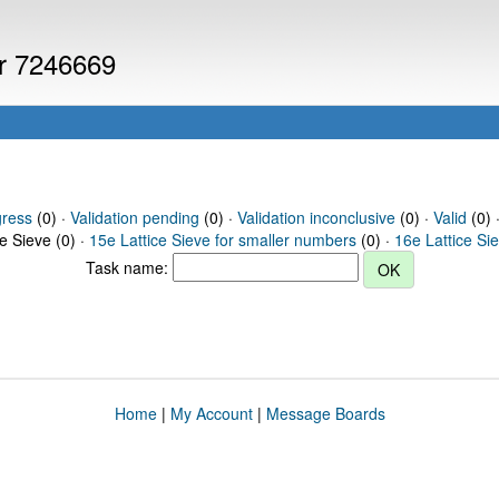
er 7246669
gress
(0) ·
Validation pending
(0) ·
Validation inconclusive
(0) ·
Valid
(0) 
ce Sieve (0) ·
15e Lattice Sieve for smaller numbers
(0) ·
16e Lattice Si
Task name:
Home
|
My Account
|
Message Boards