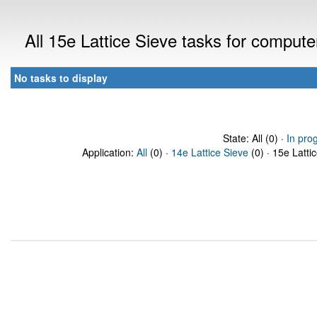
All 15e Lattice Sieve tasks for comput
No tasks to display
State: All (0) ·
In pro
Application:
All
(0) ·
14e Lattice Sieve
(0) · 15e Latti