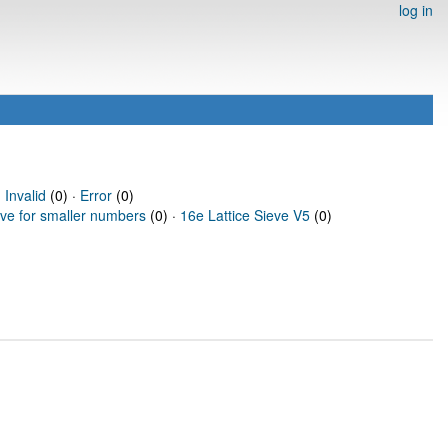
log in
·
Invalid
(0) ·
Error
(0)
eve for smaller numbers
(0) ·
16e Lattice Sieve V5
(0)