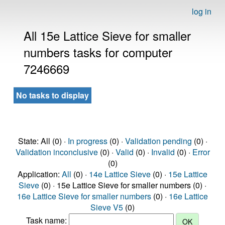
log in
All 15e Lattice Sieve for smaller
numbers tasks for computer
7246669
No tasks to display
State: All (0) ·
In progress
(0) ·
Validation pending
(0) ·
Validation inconclusive
(0) ·
Valid
(0) ·
Invalid
(0) ·
Error
(0)
Application:
All
(0) ·
14e Lattice Sieve
(0) ·
15e Lattice
Sieve
(0) · 15e Lattice Sieve for smaller numbers (0) ·
16e Lattice Sieve for smaller numbers
(0) ·
16e Lattice
Sieve V5
(0)
Task name: