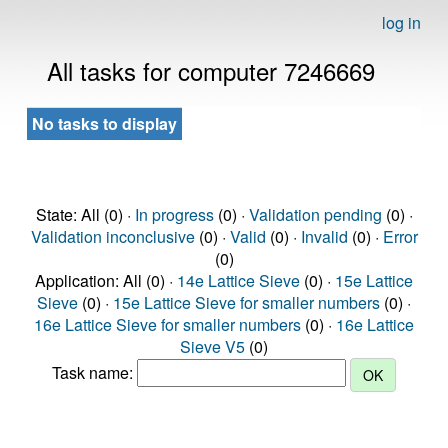
log in
All tasks for computer 7246669
No tasks to display
State: All (0) ·
In progress
(0) ·
Validation pending
(0) ·
Validation inconclusive
(0) ·
Valid
(0) ·
Invalid
(0) ·
Error
(0)
Application: All (0) ·
14e Lattice Sieve
(0) ·
15e Lattice
Sieve
(0) ·
15e Lattice Sieve for smaller numbers
(0) ·
16e Lattice Sieve for smaller numbers
(0) ·
16e Lattice
Sieve V5
(0)
Task name: