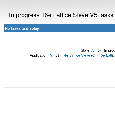
In progress 16e Lattice Sieve V5 task
No tasks to display
State:
All
(0) · In pro
Application:
All
(0) ·
14e Lattice Sieve
(0) ·
15e Latti