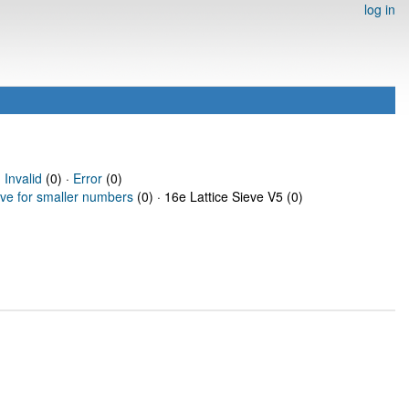
log in
·
Invalid
(0) ·
Error
(0)
eve for smaller numbers
(0) · 16e Lattice Sieve V5 (0)