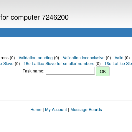
s for computer 7246200
gress (0) ·
Validation pending
(0) ·
Validation inconclusive
(0) ·
Valid
(0) 
ce Sieve
(0) ·
15e Lattice Sieve for smaller numbers
(0) ·
16e Lattice Si
Task name:
Home
|
My Account
|
Message Boards