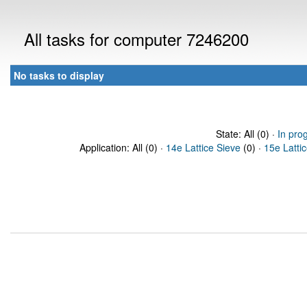
All tasks for computer 7246200
No tasks to display
State: All (0) ·
In pro
Application: All (0) ·
14e Lattice Sieve
(0) ·
15e Latti