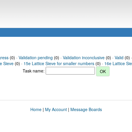
gress
(0) ·
Validation pending
(0) ·
Validation inconclusive
(0) ·
Valid
(0) 
ce Sieve
(0) ·
15e Lattice Sieve for smaller numbers
(0) ·
16e Lattice Si
Task name:
Home
|
My Account
|
Message Boards