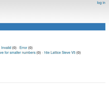
log in
·
Invalid
(0) ·
Error
(0)
eve for smaller numbers
(0) ·
16e Lattice Sieve V5
(0)