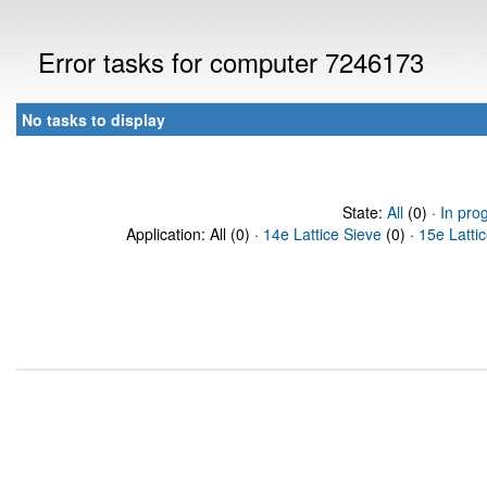
Error tasks for computer 7246173
No tasks to display
State:
All
(0) ·
In pro
Application: All (0) ·
14e Lattice Sieve
(0) ·
15e Latti