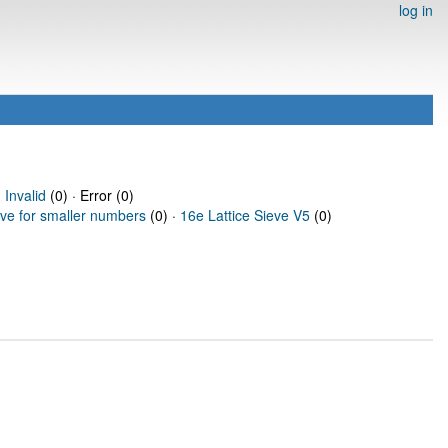
log in
·
Invalid
(0) · Error (0)
eve for smaller numbers
(0) ·
16e Lattice Sieve V5
(0)