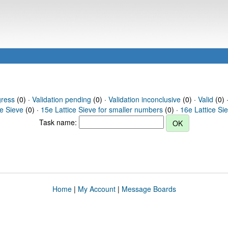
gress
(0) ·
Validation pending
(0) ·
Validation inconclusive
(0) ·
Valid
(0) 
ce Sieve
(0) ·
15e Lattice Sieve for smaller numbers
(0) ·
16e Lattice Si
Task name:
Home
|
My Account
|
Message Boards