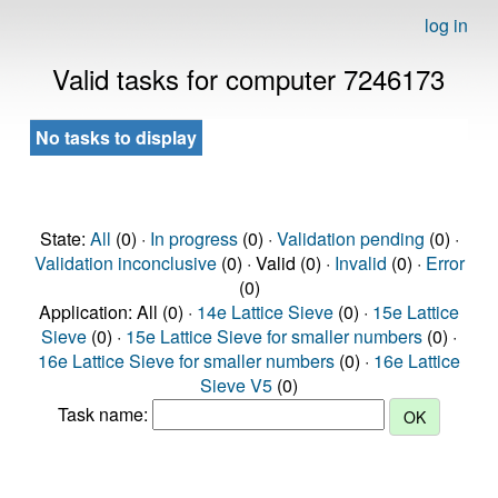
log in
Valid tasks for computer 7246173
No tasks to display
State:
All
(0) ·
In progress
(0) ·
Validation pending
(0) ·
Validation inconclusive
(0) · Valid (0) ·
Invalid
(0) ·
Error
(0)
Application: All (0) ·
14e Lattice Sieve
(0) ·
15e Lattice
Sieve
(0) ·
15e Lattice Sieve for smaller numbers
(0) ·
16e Lattice Sieve for smaller numbers
(0) ·
16e Lattice
Sieve V5
(0)
Task name: