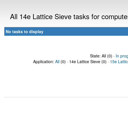
All 14e Lattice Sieve tasks for comput
No tasks to display
State: All (0) ·
In pro
Application:
All
(0) · 14e Lattice Sieve (0) ·
15e Latti