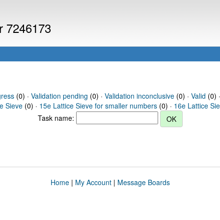
er 7246173
gress
(0) ·
Validation pending
(0) ·
Validation inconclusive
(0) ·
Valid
(0) 
ce Sieve
(0) ·
15e Lattice Sieve for smaller numbers
(0) ·
16e Lattice Si
Task name:
Home
|
My Account
|
Message Boards