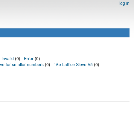
log in
·
Invalid
(0) ·
Error
(0)
eve for smaller numbers
(0) ·
16e Lattice Sieve V5
(0)