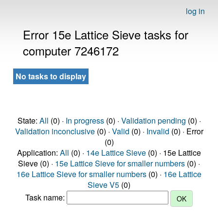
log in
Error 15e Lattice Sieve tasks for
computer 7246172
No tasks to display
State:
All
(0) ·
In progress
(0) ·
Validation pending
(0) ·
Validation inconclusive
(0) ·
Valid
(0) ·
Invalid
(0) · Error
(0)
Application:
All
(0) ·
14e Lattice Sieve
(0) · 15e Lattice
Sieve (0) ·
15e Lattice Sieve for smaller numbers
(0) ·
16e Lattice Sieve for smaller numbers
(0) ·
16e Lattice
Sieve V5
(0)
Task name: