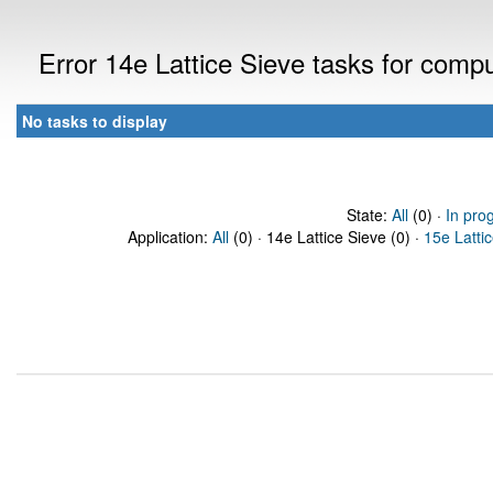
Error 14e Lattice Sieve tasks for com
No tasks to display
State:
All
(0) ·
In pro
Application:
All
(0) · 14e Lattice Sieve (0) ·
15e Latti