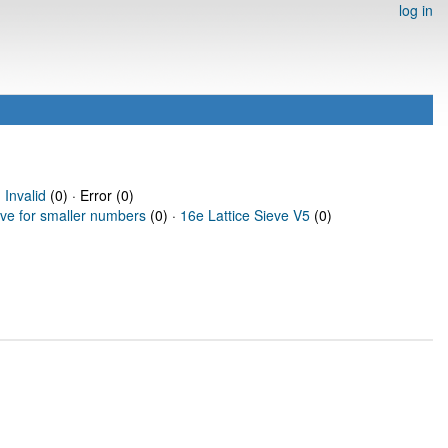
log in
·
Invalid
(0) · Error (0)
eve for smaller numbers
(0) ·
16e Lattice Sieve V5
(0)