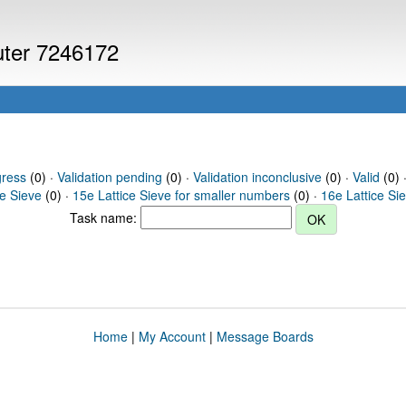
puter 7246172
gress
(0) ·
Validation pending
(0) ·
Validation inconclusive
(0) ·
Valid
(0) 
ce Sieve
(0) ·
15e Lattice Sieve for smaller numbers
(0) ·
16e Lattice Si
Task name:
Home
|
My Account
|
Message Boards