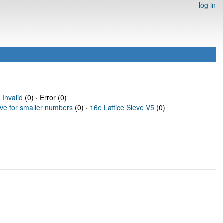
log in
·
Invalid
(0) · Error (0)
eve for smaller numbers
(0) ·
16e Lattice Sieve V5
(0)