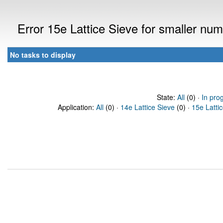
Error 15e Lattice Sieve for smaller n
No tasks to display
State:
All
(0) ·
In pro
Application:
All
(0) ·
14e Lattice Sieve
(0) ·
15e Latti