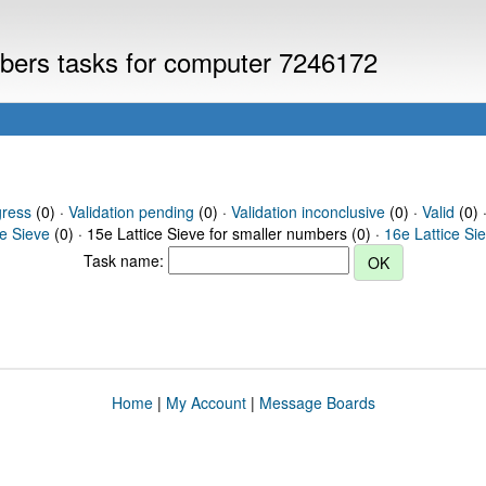
umbers tasks for computer 7246172
gress
(0) ·
Validation pending
(0) ·
Validation inconclusive
(0) ·
Valid
(0) 
ce Sieve
(0) · 15e Lattice Sieve for smaller numbers (0) ·
16e Lattice Si
Task name:
Home
|
My Account
|
Message Boards