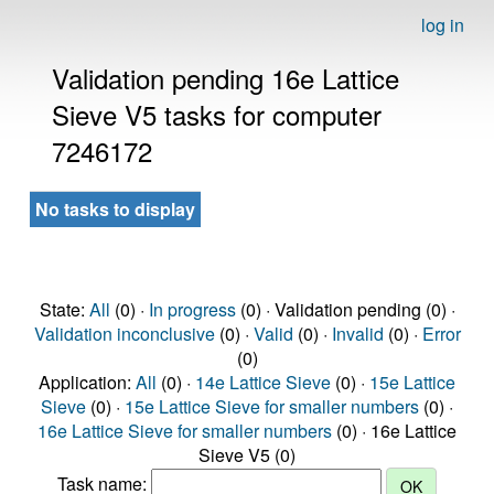
log in
Validation pending 16e Lattice
Sieve V5 tasks for computer
7246172
No tasks to display
State:
All
(0) ·
In progress
(0) · Validation pending (0) ·
Validation inconclusive
(0) ·
Valid
(0) ·
Invalid
(0) ·
Error
(0)
Application:
All
(0) ·
14e Lattice Sieve
(0) ·
15e Lattice
Sieve
(0) ·
15e Lattice Sieve for smaller numbers
(0) ·
16e Lattice Sieve for smaller numbers
(0) · 16e Lattice
Sieve V5 (0)
Task name: