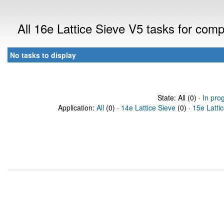
All 16e Lattice Sieve V5 tasks for com
No tasks to display
State: All (0) ·
In pro
Application:
All
(0) ·
14e Lattice Sieve
(0) ·
15e Latti