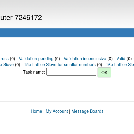
puter 7246172
gress
(0) ·
Validation pending
(0) ·
Validation inconclusive
(0) ·
Valid
(0) 
ce Sieve
(0) ·
15e Lattice Sieve for smaller numbers
(0) ·
16e Lattice Si
Task name:
Home
|
My Account
|
Message Boards