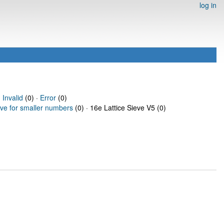
log in
·
Invalid
(0) ·
Error
(0)
eve for smaller numbers
(0) · 16e Lattice Sieve V5 (0)