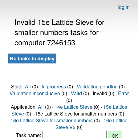
log in
Invalid 15e Lattice Sieve for
smaller numbers tasks for
computer 7246153
No tasks to display
State:
All
(0) ·
In progress
(0) ·
Validation pending
(0) ·
Validation inconclusive
(0) ·
Valid
(0) · Invalid (0) ·
Error
(0)
Application:
All
(0) ·
14e Lattice Sieve
(0) ·
15e Lattice
Sieve
(0) · 15e Lattice Sieve for smaller numbers (0) ·
16e Lattice Sieve for smaller numbers
(0) ·
16e Lattice
Sieve V5
(0)
Task name: