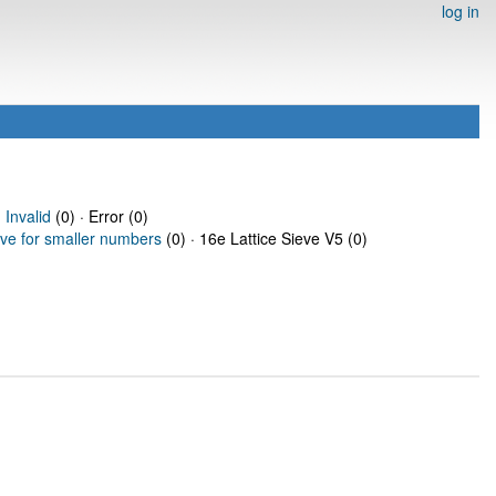
log in
·
Invalid
(0) · Error (0)
eve for smaller numbers
(0) · 16e Lattice Sieve V5 (0)