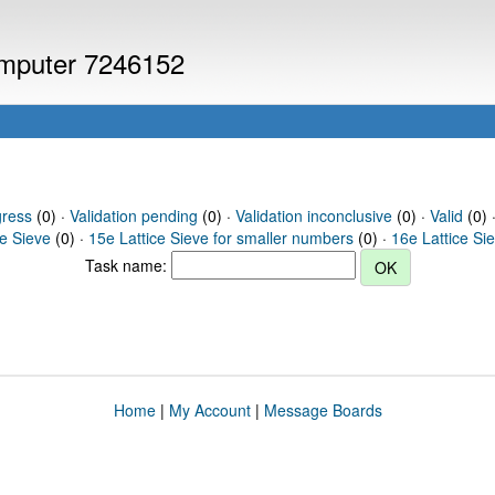
computer 7246152
gress
(0) ·
Validation pending
(0) ·
Validation inconclusive
(0) ·
Valid
(0) 
ce Sieve
(0) ·
15e Lattice Sieve for smaller numbers
(0) ·
16e Lattice Si
Task name:
Home
|
My Account
|
Message Boards