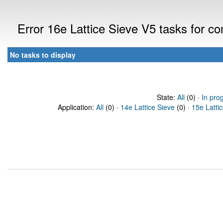
Error 16e Lattice Sieve V5 tasks for 
No tasks to display
State:
All
(0) ·
In pro
Application:
All
(0) ·
14e Lattice Sieve
(0) ·
15e Latti