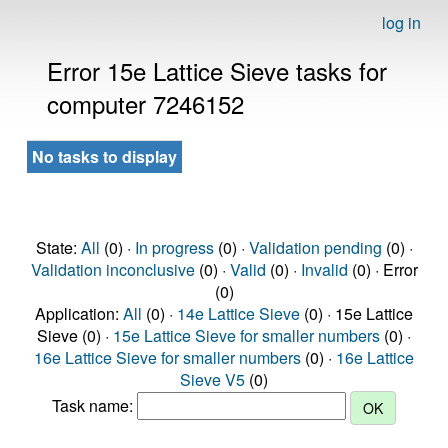
log in
Error 15e Lattice Sieve tasks for
computer 7246152
No tasks to display
State:
All
(0) ·
In progress
(0) ·
Validation pending
(0) ·
Validation inconclusive
(0) ·
Valid
(0) ·
Invalid
(0) · Error
(0)
Application:
All
(0) ·
14e Lattice Sieve
(0) · 15e Lattice
Sieve (0) ·
15e Lattice Sieve for smaller numbers
(0) ·
16e Lattice Sieve for smaller numbers
(0) ·
16e Lattice
Sieve V5
(0)
Task name: