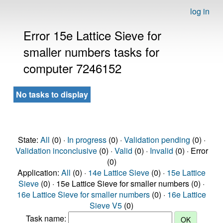
log in
Error 15e Lattice Sieve for
smaller numbers tasks for
computer 7246152
No tasks to display
State:
All
(0) ·
In progress
(0) ·
Validation pending
(0) ·
Validation inconclusive
(0) ·
Valid
(0) ·
Invalid
(0) · Error
(0)
Application:
All
(0) ·
14e Lattice Sieve
(0) ·
15e Lattice
Sieve
(0) · 15e Lattice Sieve for smaller numbers (0) ·
16e Lattice Sieve for smaller numbers
(0) ·
16e Lattice
Sieve V5
(0)
Task name: