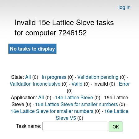
log in
Invalid 15e Lattice Sieve tasks
for computer 7246152
No tasks to display
State:
All
(0) ·
In progress
(0) ·
Validation pending
(0) ·
Validation inconclusive
(0) ·
Valid
(0) · Invalid (0) ·
Error
(0)
Application:
All
(0) ·
14e Lattice Sieve
(0) · 15e Lattice
Sieve (0) ·
15e Lattice Sieve for smaller numbers
(0) ·
16e Lattice Sieve for smaller numbers
(0) ·
16e Lattice
Sieve V5
(0)
Task name: