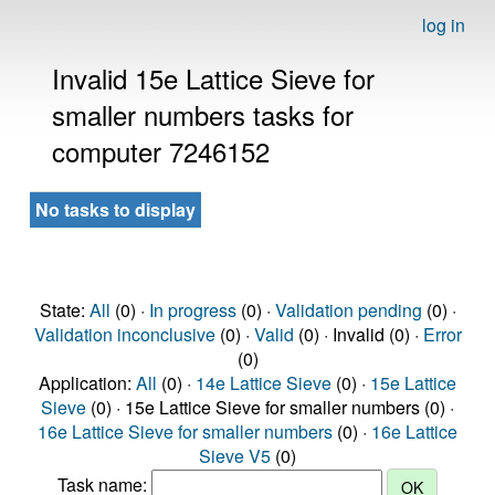
log in
Invalid 15e Lattice Sieve for
smaller numbers tasks for
computer 7246152
No tasks to display
State:
All
(0) ·
In progress
(0) ·
Validation pending
(0) ·
Validation inconclusive
(0) ·
Valid
(0) · Invalid (0) ·
Error
(0)
Application:
All
(0) ·
14e Lattice Sieve
(0) ·
15e Lattice
Sieve
(0) · 15e Lattice Sieve for smaller numbers (0) ·
16e Lattice Sieve for smaller numbers
(0) ·
16e Lattice
Sieve V5
(0)
Task name: