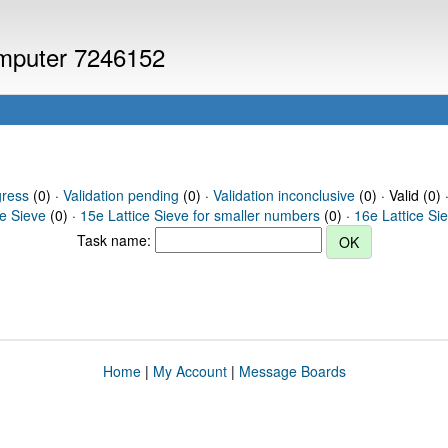
computer 7246152
gress
(0) ·
Validation pending
(0) ·
Validation inconclusive
(0) · Valid (0) 
ce Sieve
(0) ·
15e Lattice Sieve for smaller numbers
(0) ·
16e Lattice Si
Task name:
Home
|
My Account
|
Message Boards