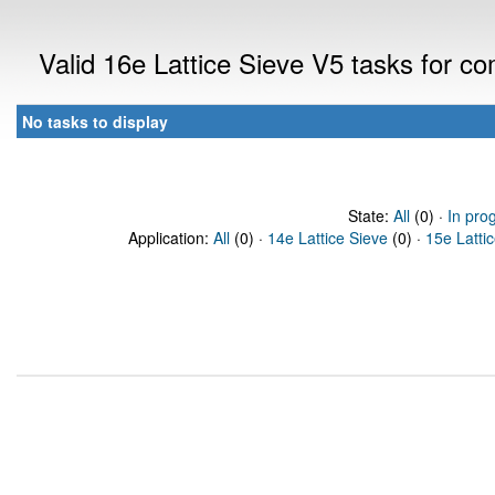
Valid 16e Lattice Sieve V5 tasks for 
No tasks to display
State:
All
(0) ·
In pro
Application:
All
(0) ·
14e Lattice Sieve
(0) ·
15e Latti