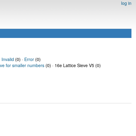
log in
·
Invalid
(0) ·
Error
(0)
eve for smaller numbers
(0) · 16e Lattice Sieve V5 (0)