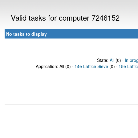
Valid tasks for computer 7246152
No tasks to display
State:
All
(0) ·
In pro
Application: All (0) ·
14e Lattice Sieve
(0) ·
15e Latti