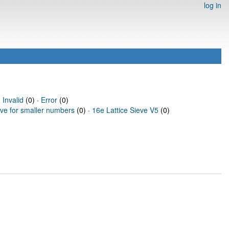
log in
·
Invalid
(0) ·
Error
(0)
eve for smaller numbers
(0) ·
16e Lattice Sieve V5
(0)