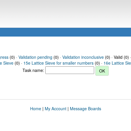
gress
(0) ·
Validation pending
(0) ·
Validation inconclusive
(0) · Valid (0) 
ce Sieve
(0) ·
15e Lattice Sieve for smaller numbers
(0) ·
16e Lattice Si
Task name:
Home
|
My Account
|
Message Boards