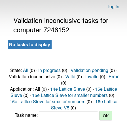
log in
Validation inconclusive tasks for
computer 7246152
No tasks to display
State:
All
(0) ·
In progress
(0) ·
Validation pending
(0) ·
Validation inconclusive (0) ·
Valid
(0) ·
Invalid
(0) ·
Error
(0)
Application: All (0) ·
14e Lattice Sieve
(0) ·
15e Lattice
Sieve
(0) ·
15e Lattice Sieve for smaller numbers
(0) ·
16e Lattice Sieve for smaller numbers
(0) ·
16e Lattice
Sieve V5
(0)
Task name: