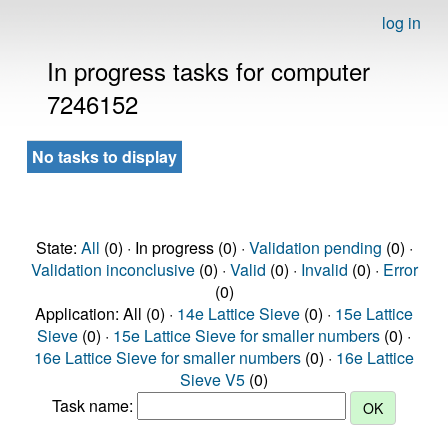
log in
In progress tasks for computer
7246152
No tasks to display
State:
All
(0) · In progress (0) ·
Validation pending
(0) ·
Validation inconclusive
(0) ·
Valid
(0) ·
Invalid
(0) ·
Error
(0)
Application: All (0) ·
14e Lattice Sieve
(0) ·
15e Lattice
Sieve
(0) ·
15e Lattice Sieve for smaller numbers
(0) ·
16e Lattice Sieve for smaller numbers
(0) ·
16e Lattice
Sieve V5
(0)
Task name: