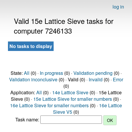
log in
Valid 15e Lattice Sieve tasks for
computer 7246133
No tasks to display
State:
All
(0) ·
In progress
(0) ·
Validation pending
(0) ·
Validation inconclusive
(0) · Valid (0) ·
Invalid
(0) ·
Error
(0)
Application:
All
(0) ·
14e Lattice Sieve
(0) · 15e Lattice
Sieve (0) ·
15e Lattice Sieve for smaller numbers
(0) ·
16e Lattice Sieve for smaller numbers
(0) ·
16e Lattice
Sieve V5
(0)
Task name: