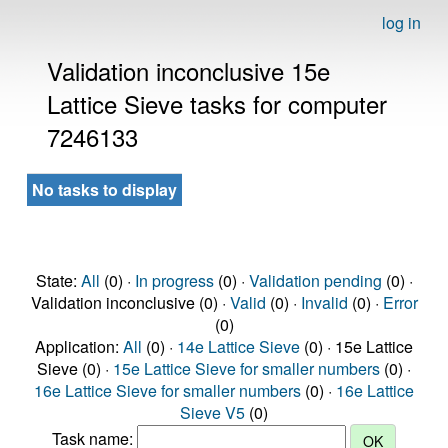
log in
Validation inconclusive 15e
Lattice Sieve tasks for computer
7246133
No tasks to display
State:
All
(0) ·
In progress
(0) ·
Validation pending
(0) ·
Validation inconclusive (0) ·
Valid
(0) ·
Invalid
(0) ·
Error
(0)
Application:
All
(0) ·
14e Lattice Sieve
(0) · 15e Lattice
Sieve (0) ·
15e Lattice Sieve for smaller numbers
(0) ·
16e Lattice Sieve for smaller numbers
(0) ·
16e Lattice
Sieve V5
(0)
Task name: