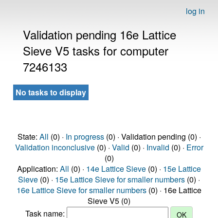
log in
Validation pending 16e Lattice
Sieve V5 tasks for computer
7246133
No tasks to display
State:
All
(0) ·
In progress
(0) · Validation pending (0) ·
Validation inconclusive
(0) ·
Valid
(0) ·
Invalid
(0) ·
Error
(0)
Application:
All
(0) ·
14e Lattice Sieve
(0) ·
15e Lattice
Sieve
(0) ·
15e Lattice Sieve for smaller numbers
(0) ·
16e Lattice Sieve for smaller numbers
(0) · 16e Lattice
Sieve V5 (0)
Task name: