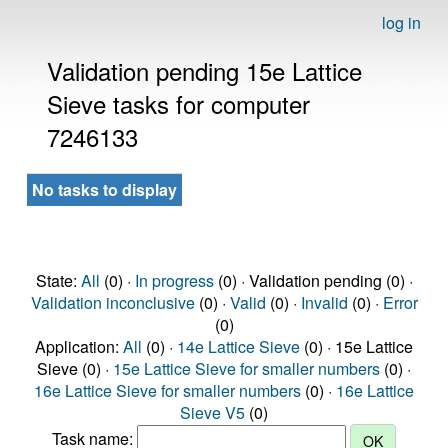
log in
Validation pending 15e Lattice
Sieve tasks for computer
7246133
No tasks to display
State:
All
(0) ·
In progress
(0) · Validation pending (0) ·
Validation inconclusive
(0) ·
Valid
(0) ·
Invalid
(0) ·
Error
(0)
Application:
All
(0) ·
14e Lattice Sieve
(0) · 15e Lattice
Sieve (0) ·
15e Lattice Sieve for smaller numbers
(0) ·
16e Lattice Sieve for smaller numbers
(0) ·
16e Lattice
Sieve V5
(0)
Task name: