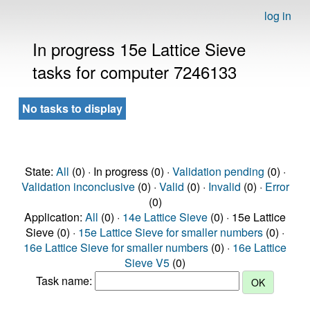
log in
In progress 15e Lattice Sieve
tasks for computer 7246133
No tasks to display
State:
All
(0) · In progress (0) ·
Validation pending
(0) ·
Validation inconclusive
(0) ·
Valid
(0) ·
Invalid
(0) ·
Error
(0)
Application:
All
(0) ·
14e Lattice Sieve
(0) · 15e Lattice
Sieve (0) ·
15e Lattice Sieve for smaller numbers
(0) ·
16e Lattice Sieve for smaller numbers
(0) ·
16e Lattice
Sieve V5
(0)
Task name: