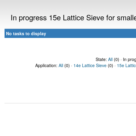
In progress 15e Lattice Sieve for sma
No tasks to display
State:
All
(0) · In pro
Application:
All
(0) ·
14e Lattice Sieve
(0) ·
15e Latti