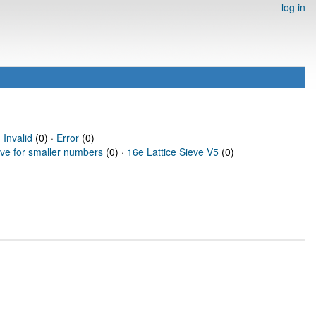
log in
·
Invalid
(0) ·
Error
(0)
eve for smaller numbers
(0) ·
16e Lattice Sieve V5
(0)