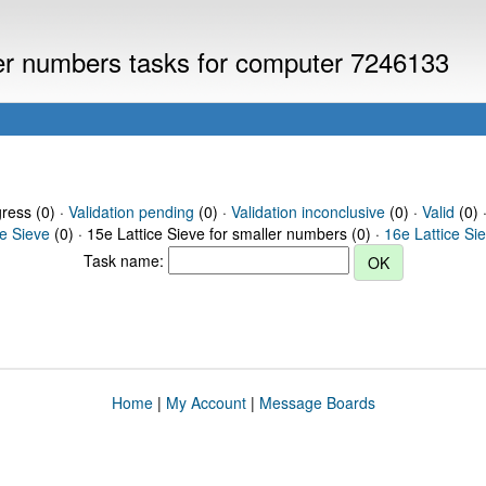
ller numbers tasks for computer 7246133
gress (0) ·
Validation pending
(0) ·
Validation inconclusive
(0) ·
Valid
(0) 
ce Sieve
(0) · 15e Lattice Sieve for smaller numbers (0) ·
16e Lattice Si
Task name:
Home
|
My Account
|
Message Boards